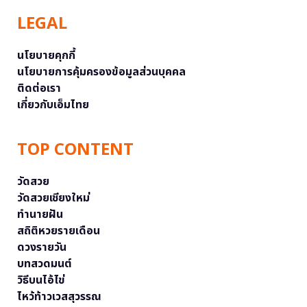
LEGAL
นโยบายคุกกี้
นโยบายการคุ้มครองข้อมูลส่วนบุคคล
ติดต่อเรา
เกี่ยวกับเอ็มไทย
TOP CONTENT
วัดสวย
วัดสวยเชียงใหม่
ทำนายฝัน
สถิติหวยรายเดือน
ดวงรายวัน
บทสวดมนต์
วิธีบนไอ้ไข่
ไหว้ท้าวเวสสุวรรณ