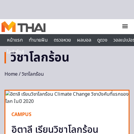
Skip to content
menu
หน้าแรก
ทำนายฝัน
ตรวจหวย
ผลบอล
ดูดวง
วอลเปเปอร
ไลฟ์สไตล์
วิชาโลกร้อน
Home
/ วิชาโลกร้อน
CAMPUS
อิตาลี เรียนวิชาโลกร้อน