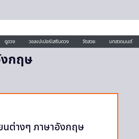
ดูดวง
วอลเปเปอร์เสริมดวง
วัดสวย
บทสวดมนต์
อังกฤษ
รียนต่างๆ ภาษาอังกฤษ