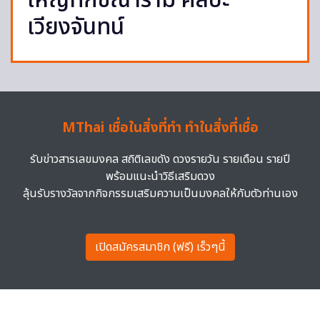
ใหญ่ทักขิณาราม ศิลปะ
เวียงจันทน์
MThai เชื่อในสิ่งที่ทำ ทำในสิ่งที่เชื่อ
รับข่าวสารเลขมงคล สถิติเลขดัง ดวงรายวัน รายเดือน รายปี
พร้อมแนะนำวิธีเสริมดวง
ลุ้นรับรางวัลจากกิจกรรมเสริมความเป็นมงคลให้กับตัวท่านเอง
เปิดสมัครสมาชิก (ฟรี) เร็วๆนี้