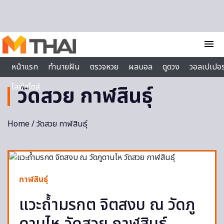
Skip to content
menu
หน้าแรก
ทำนายฝัน
ตรวจหวย
ผลบอล
ดูดวง
วอลเปเปอร
ไลฟ์สไตล์
วัดสวย กาฬสินธุ์
Home
/ วัดสวย กาฬสินธุ์
กาฬสินธุ์
แวะถ้ำมรกต จิตสงบ ณ วัดภู