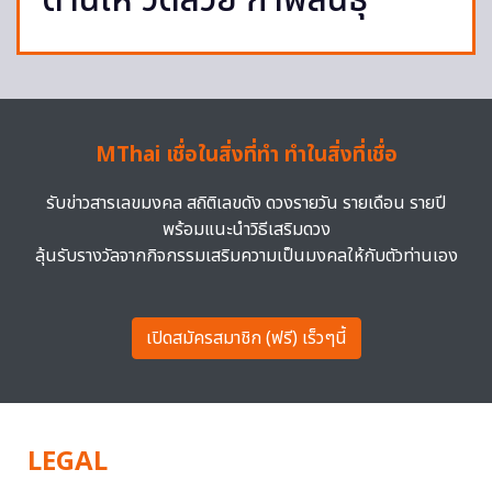
ดานไห วัดสวย กาฬสินธุ์
MThai เชื่อในสิ่งที่ทำ ทำในสิ่งที่เชื่อ
รับข่าวสารเลขมงคล สถิติเลขดัง ดวงรายวัน รายเดือน รายปี
พร้อมแนะนำวิธีเสริมดวง
ลุ้นรับรางวัลจากกิจกรรมเสริมความเป็นมงคลให้กับตัวท่านเอง
เปิดสมัครสมาชิก (ฟรี) เร็วๆนี้
LEGAL