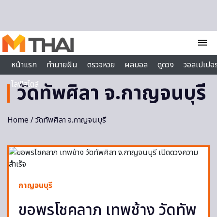
Skip to content
menu
หน้าแรก
ทำนายฝัน
ตรวจหวย
ผลบอล
ดูดวง
วอลเปเปอร
ไลฟ์สไตล์
วัดทัพศิลา จ.กาญจนบุรี
Home
/ วัดทัพศิลา จ.กาญจนบุรี
กาญจนบุรี
ขอพรโชคลาภ เทพช้าง วัดทัพ