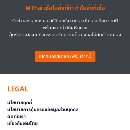
MThai เชื่อในสิ่งที่ทำ ทำในสิ่งที่เชื่อ
รับข่าวสารเลขมงคล สถิติเลขดัง ดวงรายวัน รายเดือน รายปี
พร้อมแนะนำวิธีเสริมดวง
ลุ้นรับรางวัลจากกิจกรรมเสริมความเป็นมงคลให้กับตัวท่านเอง
เปิดสมัครสมาชิก (ฟรี) เร็วๆนี้
LEGAL
นโยบายคุกกี้
นโยบายการคุ้มครองข้อมูลส่วนบุคคล
ติดต่อเรา
เกี่ยวกับเอ็มไทย