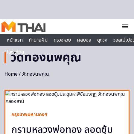
Skip to content
menu
หน้าแรก
ทำนายฝัน
ตรวจหวย
ผลบอล
ดูดวง
วอลเปเปอร
ไลฟ์สไตล์
วัดทองนพคุณ
Home
/ วัดทองนพคุณ
กรุงเทพมหานครฯ
กราบหลวงพ่อทอง ลอดซุ้ม