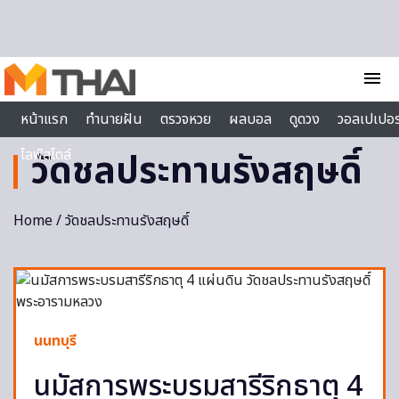
Skip to content
menu
หน้าแรก
ทำนายฝัน
ตรวจหวย
ผลบอล
ดูดวง
วอลเปเปอร
ไลฟ์สไตล์
วัดชลประทานรังสฤษดิ์
Home
/ วัดชลประทานรังสฤษดิ์
นนทบุรี
นมัสการพระบรมสารีริกธาตุ 4