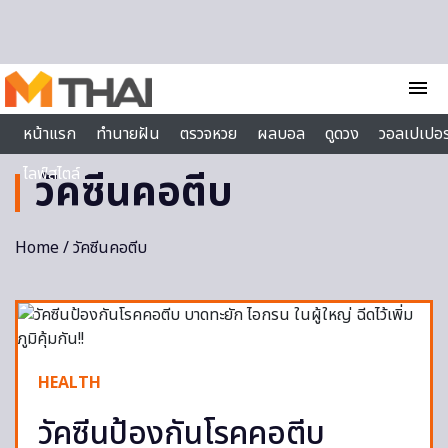
Skip to content
menu
หน้าแรก
ทำนายฝัน
ตรวจหวย
ผลบอล
ดูดวง
วอลเปเปอร
ไลฟ์สไตล์
วัคซีนคอตีบ
Home
/ วัคซีนคอตีบ
HEALTH
วัคซีนป้องกันโรคคอตีบ