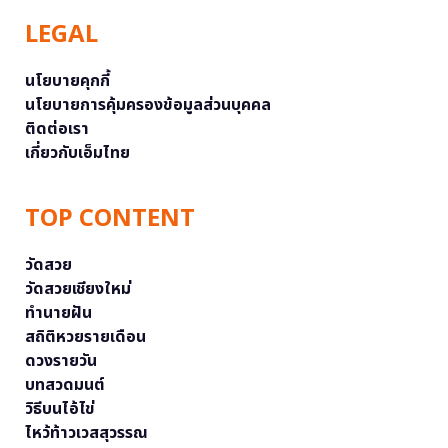
LEGAL
นโยบายคุกกี้
นโยบายการคุ้มครองข้อมูลส่วนบุคคล
ติดต่อเรา
เกี่ยวกับเอ็มไทย
TOP CONTENT
วัดสวย
วัดสวยเชียงใหม่
ทำนายฝัน
สถิติหวยรายเดือน
ดวงรายวัน
บทสวดมนต์
วิธีบนไอ้ไข่
ไหว้ท้าวเวสสุวรรณ