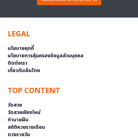
LEGAL
นโยบายคุกกี้
นโยบายการคุ้มครองข้อมูลส่วนบุคคล
ติดต่อเรา
เกี่ยวกับเอ็มไทย
TOP CONTENT
วัดสวย
วัดสวยเชียงใหม่
ทำนายฝัน
สถิติหวยรายเดือน
ดวงรายวัน