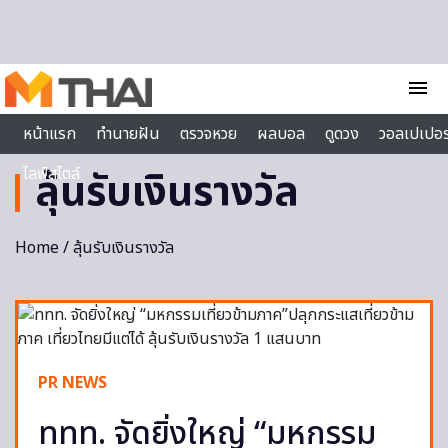
Skip to content
menu
หน้าแรก
ทำนายฝัน
ตรวจหวย
ผลบอล
ดูดวง
วอลเปเปอร
ไลฟ์สไตล์
ลุ้นรับเงินรางวัล
Home
/ ลุ้นรับเงินรางวัล
PR NEWS
ททท. จัดยิ่งใหญ่ “มหกรรม