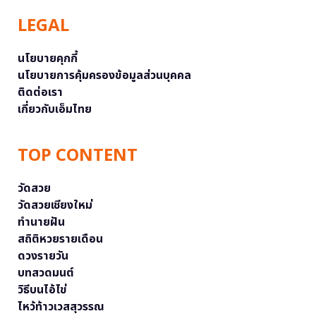
LEGAL
นโยบายคุกกี้
นโยบายการคุ้มครองข้อมูลส่วนบุคคล
ติดต่อเรา
เกี่ยวกับเอ็มไทย
TOP CONTENT
วัดสวย
วัดสวยเชียงใหม่
ทำนายฝัน
สถิติหวยรายเดือน
ดวงรายวัน
บทสวดมนต์
วิธีบนไอ้ไข่
ไหว้ท้าวเวสสุวรรณ