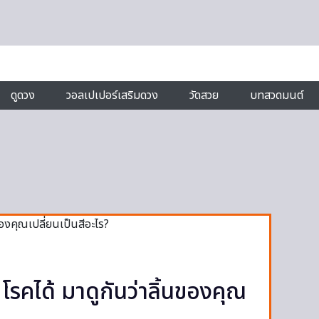
ดูดวง
วอลเปเปอร์เสริมดวง
วัดสวย
บทสวดมนต์
คได้ มาดูกันว่าลิ้นของคุณ