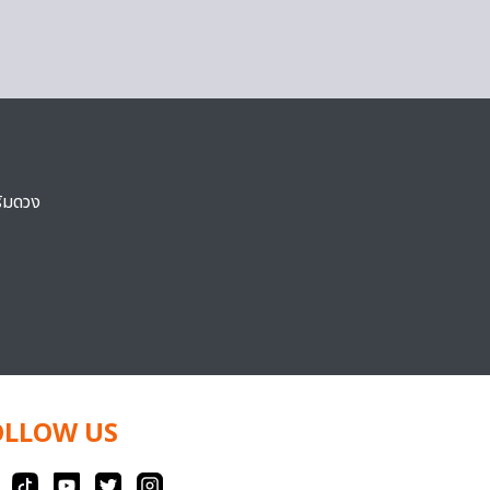
ริมดวง
OLLOW US