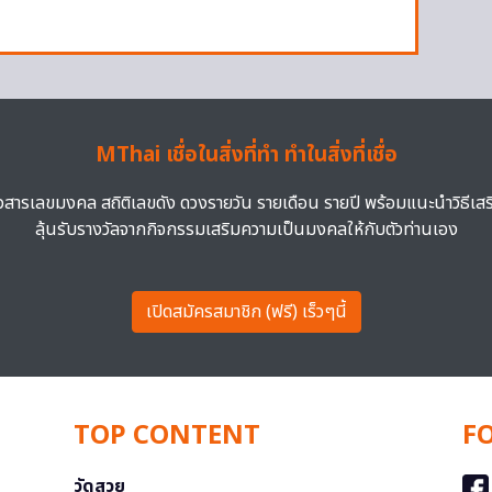
MThai เชื่อในสิ่งที่ทำ ทำในสิ่งที่เชื่อ
าวสารเลขมงคล สถิติเลขดัง ดวงรายวัน รายเดือน รายปี พร้อมแนะนำวิธีเส
ลุ้นรับรางวัลจากกิจกรรมเสริมความเป็นมงคลให้กับตัวท่านเอง
เปิดสมัครสมาชิก (ฟรี) เร็วๆนี้
TOP CONTENT
F
วัดสวย