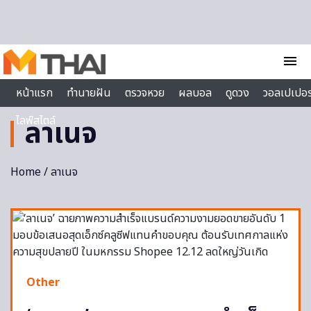
Skip to content
menu
หน้าแรก
ทำนายฝัน
ตรวจหวย
ผลบอล
ดูดวง
วอลเปเปอร
ไลฟ์สไตล์
ลาเนจ
Home
/ ลาเนจ
Other