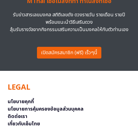
MThai เชื่อในสิ่งที่ทำ ทำในสิ่งที่เชื่อ
รับข่าวสารเลขมงคล สถิติเลขดัง ดวงรายวัน รายเดือน รายปี
พร้อมแนะนำวิธีเสริมดวง
ลุ้นรับรางวัลจากกิจกรรมเสริมความเป็นมงคลให้กับตัวท่านเอง
เปิดสมัครสมาชิก (ฟรี) เร็วๆนี้
LEGAL
นโยบายคุกกี้
นโยบายการคุ้มครองข้อมูลส่วนบุคคล
ติดต่อเรา
เกี่ยวกับเอ็มไทย