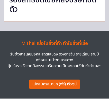
ร้องสิทธิ์ชดเชยหลังบริษัทปิด
ตัว
MThai เชื่อในสิ่งที่ทำ ทำในสิ่งที่เชื่อ
รับข่าวสารเลขมงคล สถิติเลขดัง ดวงรายวัน รายเดือน รายปี
พร้อมแนะนำวิธีเสริมดวง
ลุ้นรับรางวัลจากกิจกรรมเสริมความเป็นมงคลให้กับตัวท่านเอง
เปิดสมัครสมาชิก (ฟรี) เร็วๆนี้