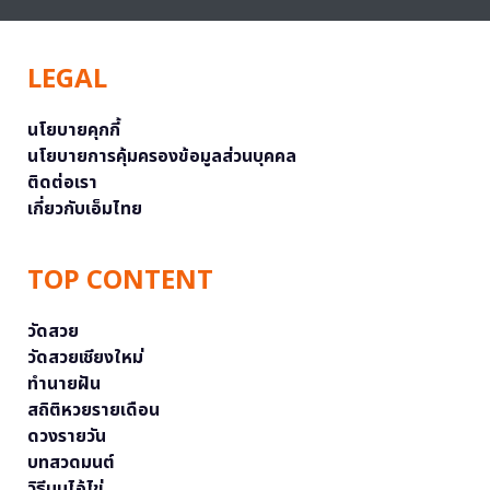
LEGAL
นโยบายคุกกี้
นโยบายการคุ้มครองข้อมูลส่วนบุคคล
ติดต่อเรา
เกี่ยวกับเอ็มไทย
TOP CONTENT
วัดสวย
วัดสวยเชียงใหม่
ทำนายฝัน
สถิติหวยรายเดือน
ดวงรายวัน
บทสวดมนต์
วิธีบนไอ้ไข่