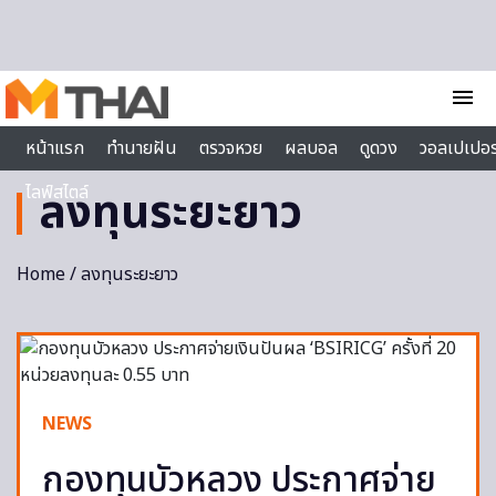
Skip to content
menu
หน้าแรก
ทำนายฝัน
ตรวจหวย
ผลบอล
ดูดวง
วอลเปเปอร
ไลฟ์สไตล์
ลงทุนระยะยาว
Home
/ ลงทุนระยะยาว
NEWS
กองทุนบัวหลวง ประกาศจ่าย