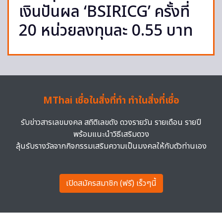
เงินปันผล ‘BSIRICG’ ครั้งที่
20 หน่วยลงทุนละ 0.55 บาท
MThai เชื่อในสิ่งที่ทำ ทำในสิ่งที่เชื่อ
รับข่าวสารเลขมงคล สถิติเลขดัง ดวงรายวัน รายเดือน รายปี
พร้อมแนะนำวิธีเสริมดวง
ลุ้นรับรางวัลจากกิจกรรมเสริมความเป็นมงคลให้กับตัวท่านเอง
เปิดสมัครสมาชิก (ฟรี) เร็วๆนี้