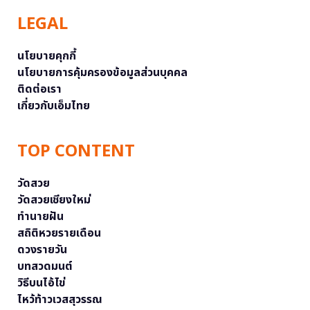
LEGAL
นโยบายคุกกี้
นโยบายการคุ้มครองข้อมูลส่วนบุคคล
ติดต่อเรา
เกี่ยวกับเอ็มไทย
TOP CONTENT
วัดสวย
วัดสวยเชียงใหม่
ทำนายฝัน
สถิติหวยรายเดือน
ดวงรายวัน
บทสวดมนต์
วิธีบนไอ้ไข่
ไหว้ท้าวเวสสุวรรณ