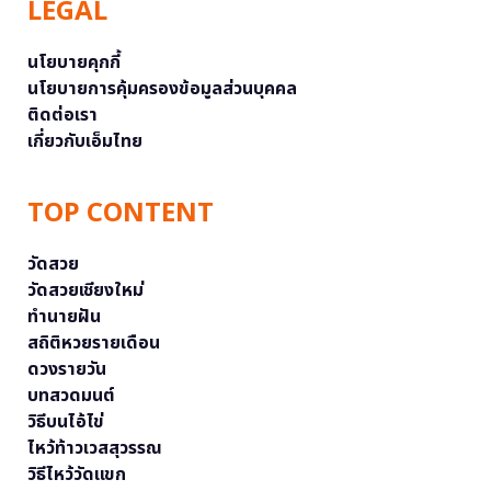
LEGAL
นโยบายคุกกี้
นโยบายการคุ้มครองข้อมูลส่วนบุคคล
ติดต่อเรา
เกี่ยวกับเอ็มไทย
TOP CONTENT
วัดสวย
วัดสวยเชียงใหม่
ทำนายฝัน
สถิติหวยรายเดือน
ดวงรายวัน
บทสวดมนต์
วิธีบนไอ้ไข่
ไหว้ท้าวเวสสุวรรณ
วิธีไหว้วัดแขก