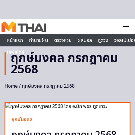
Skip to content
menu
หน้าแรก
ทำนายฝัน
ตรวจหวย
ผลบอล
ดูดวง
วอลเปเปอร
ไลฟ์สไตล์
ฤกษ์มงคล กรกฎาคม
2568
Home
/ ฤกษ์มงคล กรกฎาคม 2568
ฤกษ์มงคล