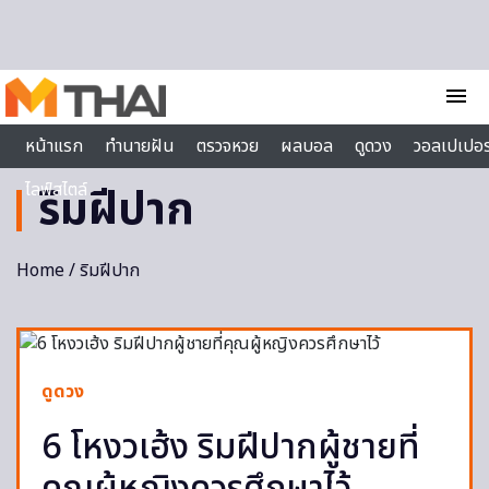
Skip to content
menu
หน้าแรก
ทำนายฝัน
ตรวจหวย
ผลบอล
ดูดวง
วอลเปเปอร
ไลฟ์สไตล์
ริมฝีปาก
Home
/ ริมฝีปาก
ดูดวง
6 โหงวเฮ้ง ริมฝีปากผู้ชายที่