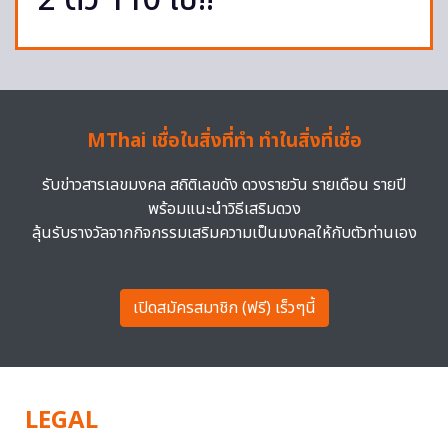
2 ตัว 110 ใบ!!
MThai เชื่อในสิ่งที่ทำ ทำในสิ่งที่เชื่อ
รับข่าวสารเลขมงคล สถิติเลขดัง ดวงรายวัน รายเดือน รายปี
พร้อมแนะนำวิธีเสริมดวง
ลุ้นรับรางวัลจากกิจกรรมเสริมความเป็นมงคลให้กับตัวท่านเอง
เปิดสมัครสมาชิก (ฟรี) เร็วๆนี้
LEGAL