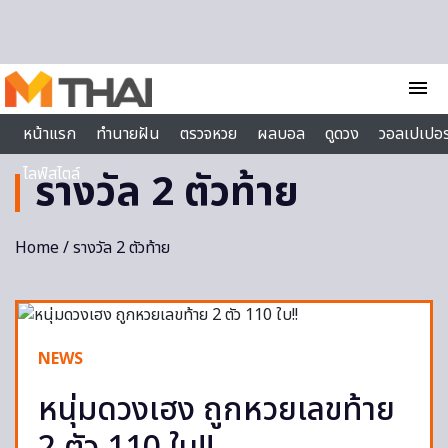
Skip to content
menu
หน้าแรก
ทำนายฝัน
ตรวจหวย
ผลบอล
ดูดวง
วอลเปเปอร
ไลฟ์สไตล์
รางวัล 2 ตัวท้าย
Home
/ รางวัล 2 ตัวท้าย
NEWS
หนุ่มดวงเฮง ถูกหวยเลขท้าย