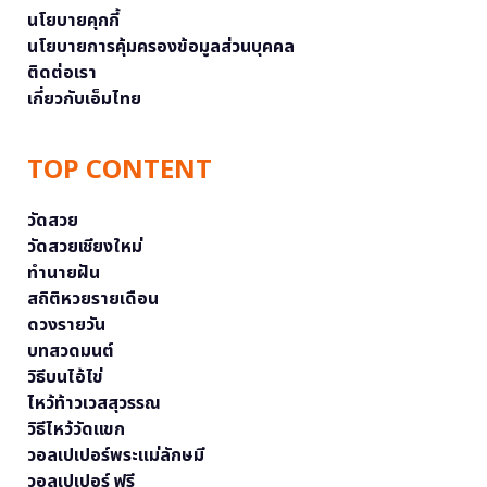
นโยบายคุกกี้
นโยบายการคุ้มครองข้อมูลส่วนบุคคล
ติดต่อเรา
เกี่ยวกับเอ็มไทย
TOP CONTENT
วัดสวย
วัดสวยเชียงใหม่
ทำนายฝัน
สถิติหวยรายเดือน
ดวงรายวัน
บทสวดมนต์
วิธีบนไอ้ไข่
ไหว้ท้าวเวสสุวรรณ
วิธีไหว้วัดแขก
วอลเปเปอร์พระแม่ลักษมี
วอลเปเปอร์ ฟรี