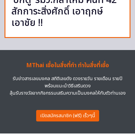
‘บิ๊กตู่’ รมว.กลาโหม คนที่ 42
สักการะสิ่งศักดิ์ เอาฤกษ์
เอาชัย !!
MThai เชื่อในสิ่งที่ทำ ทำในสิ่งที่เชื่อ
รับข่าวสารเลขมงคล สถิติเลขดัง ดวงรายวัน รายเดือน รายปี
พร้อมแนะนำวิธีเสริมดวง
ลุ้นรับรางวัลจากกิจกรรมเสริมความเป็นมงคลให้กับตัวท่านเอง
เปิดสมัครสมาชิก (ฟรี) เร็วๆนี้