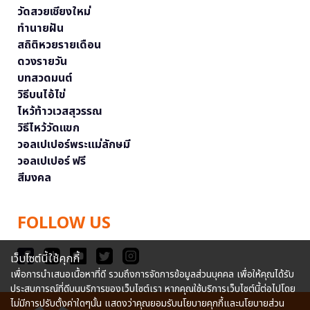
วัดสวยเชียงใหม่
ทำนายฝัน
สถิติหวยรายเดือน
ดวงรายวัน
บทสวดมนต์
วิธีบนไอ้ไข่
ไหว้ท้าวเวสสุวรรณ
วิธีไหว้วัดแขก
วอลเปเปอร์พระแม่ลักษมี
วอลเปเปอร์ ฟรี
สีมงคล
FOLLOW US
เว็บไซต์นี้ใช้คุกกี้
เพื่อการนำเสนอเนื้อหาที่ดี รวมถึงการจัดการข้อมูลส่วนบุคคล เพื่อให้คุณได้รับ
ประสบการณ์ที่ดีบนบริการของเว็บไซต์เรา หากคุณใช้บริการเว็บไซต์นี้ต่อไปโดย
ไม่มีการปรับตั้งค่าใดๆนั้น แสดงว่าคุณยอมรับนโยบายคุกกี้และนโยบายส่วน