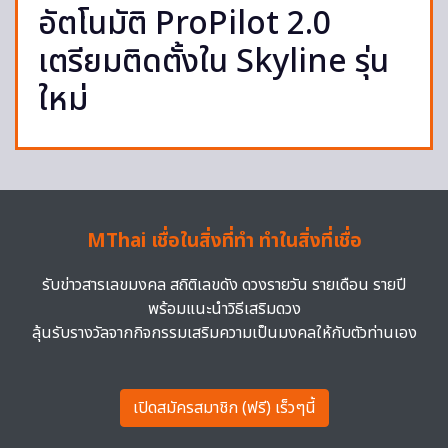
อัตโนมัติ ProPilot 2.0
เตรียมติดตั้งใน Skyline รุ่น
ใหม่
MThai เชื่อในสิ่งที่ทำ ทำในสิ่งที่เชื่อ
รับข่าวสารเลขมงคล สถิติเลขดัง ดวงรายวัน รายเดือน รายปี
พร้อมแนะนำวิธีเสริมดวง
ลุ้นรับรางวัลจากกิจกรรมเสริมความเป็นมงคลให้กับตัวท่านเอง
เปิดสมัครสมาชิก (ฟรี) เร็วๆนี้