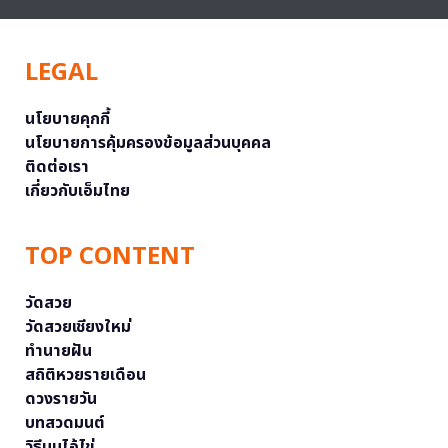
LEGAL
นโยบายคุกกี้
นโยบายการคุ้มครองข้อมูลส่วนบุคคล
ติดต่อเรา
เกี่ยวกับเอ็มไทย
TOP CONTENT
วัดสวย
วัดสวยเชียงใหม่
ทำนายฝัน
สถิติหวยรายเดือน
ดวงรายวัน
บทสวดมนต์
วิธีบนไอ้ไข่