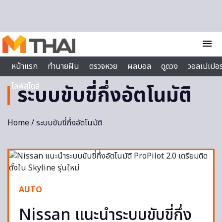
Skip to content
menu
หน้าแรก
ทำนายฝัน
ตรวจหวย
ผลบอล
ดูดวง
วอลเปเปอร
ไลฟ์สไตล์
ระบบขับขี่กึ่งอัตโนมัติ
Home
/ ระบบขับขี่กึ่งอัตโนมัติ
AUTO
Nissan แนะนำระบบขับขี่กึ่ง