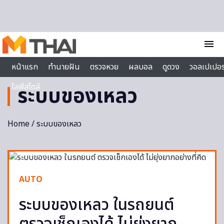
Skip to content
menu
หน้าแรก
ทำนายฝัน
ตรวจหวย
ผลบอล
ดูดวง
วอลเปเปอร
ไลฟ์สไตล์
ระบบของเหลว
Home
/ ระบบของเหลว
AUTO
ระบบของเหลว ในรถยนต์