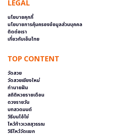
LEGAL
นโยบายคุกกี้
นโยบายการคุ้มครองข้อมูลส่วนบุคคล
ติดต่อเรา
เกี่ยวกับเอ็มไทย
TOP CONTENT
วัดสวย
วัดสวยเชียงใหม่
ทำนายฝัน
สถิติหวยรายเดือน
ดวงรายวัน
บทสวดมนต์
วิธีบนไอ้ไข่
ไหว้ท้าวเวสสุวรรณ
วิธีไหว้วัดแขก