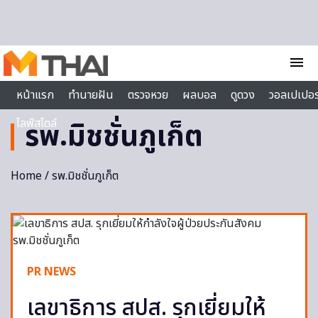
Skip to content
menu
หน้าแรก
ทำนายฝัน
ตรวจหวย
ผลบอล
ดูดวง
วอลเปเปอร
ไลฟ์สไตล์
รพ.มิชชั่นภูเก็ต
Home
/ รพ.มิชชั่นภูเก็ต
PR NEWS
เลขาธิการ สปส. รุกเยี่ยมให้