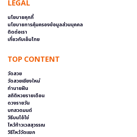
LEGAL
นโยบายคุกกี้
นโยบายการคุ้มครองข้อมูลส่วนบุคคล
ติดต่อเรา
เกี่ยวกับเอ็มไทย
TOP CONTENT
วัดสวย
วัดสวยเชียงใหม่
ทำนายฝัน
สถิติหวยรายเดือน
ดวงรายวัน
บทสวดมนต์
วิธีบนไอ้ไข่
ไหว้ท้าวเวสสุวรรณ
วิธีไหว้วัดแขก