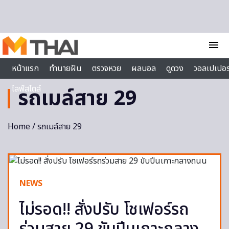
Skip to content
menu
หน้าแรก
ทำนายฝัน
ตรวจหวย
ผลบอล
ดูดวง
วอลเปเปอร
ไลฟ์สไตล์
รถเมล์สาย 29
Home
/ รถเมล์สาย 29
NEWS
ไม่รอด!! สั่งปรับ โชเฟอร์รถ