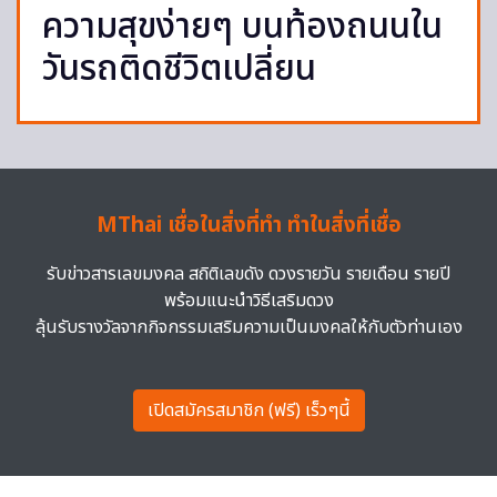
ความสุขง่ายๆ บนท้องถนนใน
วันรถติดชีวิตเปลี่ยน
MThai เชื่อในสิ่งที่ทำ ทำในสิ่งที่เชื่อ
รับข่าวสารเลขมงคล สถิติเลขดัง ดวงรายวัน รายเดือน รายปี
พร้อมแนะนำวิธีเสริมดวง
ลุ้นรับรางวัลจากกิจกรรมเสริมความเป็นมงคลให้กับตัวท่านเอง
เปิดสมัครสมาชิก (ฟรี) เร็วๆนี้