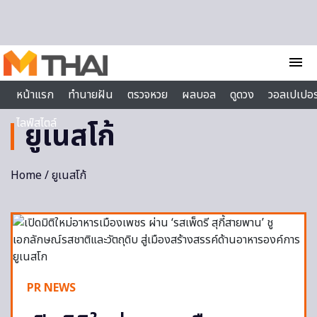
Skip to content
menu
หน้าแรก
ทำนายฝัน
ตรวจหวย
ผลบอล
ดูดวง
วอลเปเปอร
ไลฟ์สไตล์
ยูเนสโก้
Home
/ ยูเนสโก้
PR NEWS