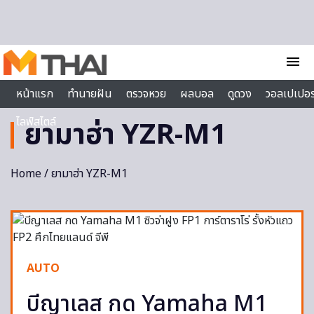
Skip to content
menu
หน้าแรก
ทำนายฝัน
ตรวจหวย
ผลบอล
ดูดวง
วอลเปเปอร
ไลฟ์สไตล์
ยามาฮ่า YZR-M1
Home
/ ยามาฮ่า YZR-M1
AUTO
บีญาเลส กด Yamaha M1