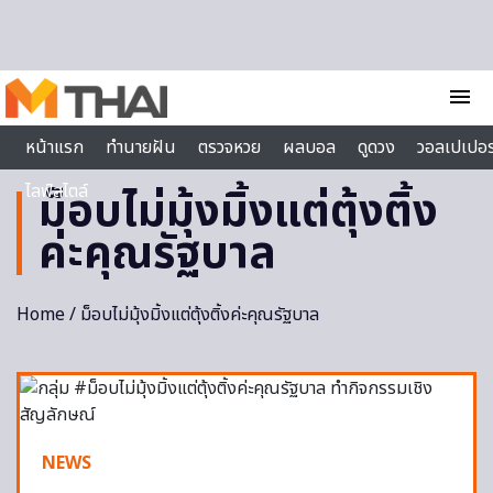
Skip to content
menu
หน้าแรก
ทำนายฝัน
ตรวจหวย
ผลบอล
ดูดวง
วอลเปเปอร
ไลฟ์สไตล์
ม็อบไม่มุ้งมิ้งแต่ตุ้งติ้ง
ค่ะคุณรัฐบาล
Home
/ ม็อบไม่มุ้งมิ้งแต่ตุ้งติ้งค่ะคุณรัฐบาล
NEWS