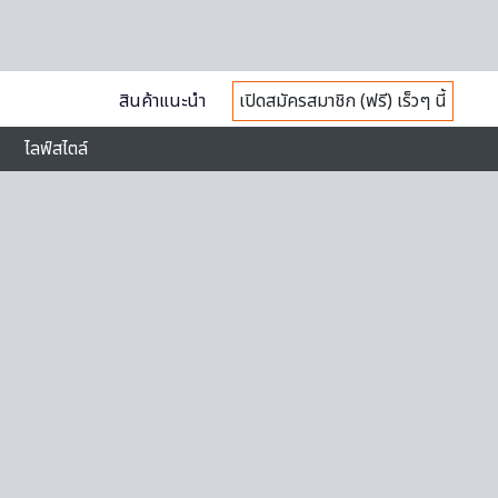
สินค้าแนะนำ
เปิดสมัครสมาชิก (ฟรี) เร็วๆ นี้
ไลฟ์สไตล์