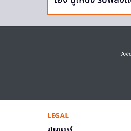
เฮง มูให้ปัง รับพลั
รับข่
LEGAL
นโยบายคุกกี้