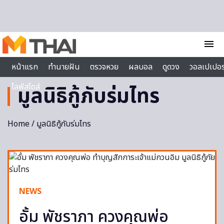
Skip to content
menu
หน้าแรก
ทำนายฝัน
ตรวจหวย
ผลบอล
ดูดวง
วอลเปเปอร
ไลฟ์สไตล์
มูลนิธิกู้ภับร่มไทร
Home
/ มูลนิธิกู้ภับร่มไทร
NEWS
อั้ม พัชราภา ควงคุณพ่อ