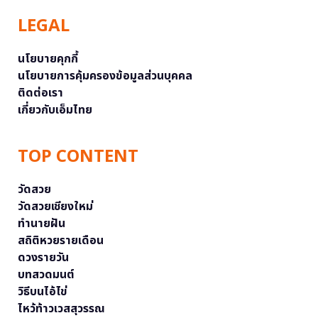
LEGAL
นโยบายคุกกี้
นโยบายการคุ้มครองข้อมูลส่วนบุคคล
ติดต่อเรา
เกี่ยวกับเอ็มไทย
TOP CONTENT
วัดสวย
วัดสวยเชียงใหม่
ทำนายฝัน
สถิติหวยรายเดือน
ดวงรายวัน
บทสวดมนต์
วิธีบนไอ้ไข่
ไหว้ท้าวเวสสุวรรณ