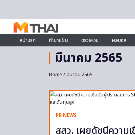
Skip to content
หน้าแรก
ทำนายฝัน
ตรวจหวย
ผลบอล
มีนาคม 2565
Home
/ มีนาคม 2565
PR NEWS
สสว. เผยดัชนีความเช