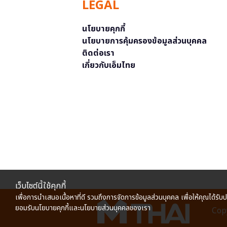
LEGAL
นโยบายคุกกี้
นโยบายการคุ้มครองข้อมูลส่วนบุคคล
ติดต่อเรา
เกี่ยวกับเอ็มไทย
เว็บไซต์นี้ใช้คุกกี้
เพื่อการนำเสนอเนื้อหาที่ดี รวมถึงการจัดการข้อมูลส่วนบุคคล เพื่อให้คุณได้รับ
ยอมรับนโยบายคุกกี้และนโยบายส่วนบุคคลของเรา
Copy