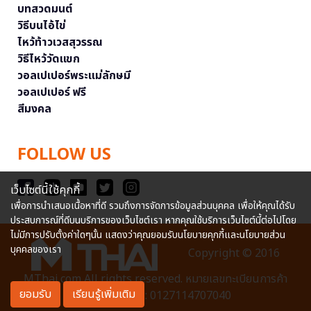
บทสวดมนต์
วิธีบนไอ้ไข่
ไหว้ท้าวเวสสุวรรณ
วิธีไหว้วัดแขก
วอลเปเปอร์พระแม่ลักษมี
วอลเปเปอร์ ฟรี
สีมงคล
FOLLOW US
เว็บไซต์นี้ใช้คุกกี้
เพื่อการนำเสนอเนื้อหาที่ดี รวมถึงการจัดการข้อมูลส่วนบุคคล เพื่อให้คุณได้รับ
ประสบการณ์ที่ดีบนบริการของเว็บไซต์เรา หากคุณใช้บริการเว็บไซต์นี้ต่อไปโดย
ไม่มีการปรับตั้งค่าใดๆนั้น แสดงว่าคุณยอมรับนโยบายคุกกี้และนโยบายส่วน
บุคคลของเรา
Copyright © 2016
MThai.com All rights reserved. หมายเลขทะเบียนการค้า
ยอมรับ
เรียนรู้เพิ่มเติม
อิเล็กทรอนิกส์ : 0127114707040