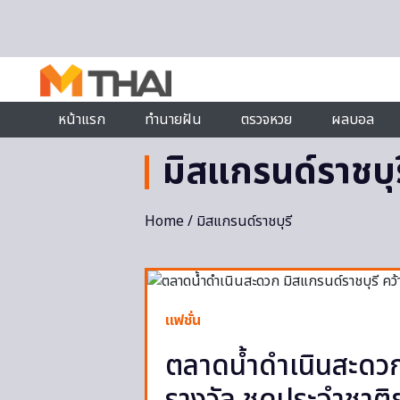
Skip to content
หน้าแรก
ทำนายฝัน
ตรวจหวย
ผลบอล
มิสแกรนด์ราชบุร
Home
/ มิสแกรนด์ราชบุรี
แฟชั่น
ตลาดน้ำดำเนินสะดวก 