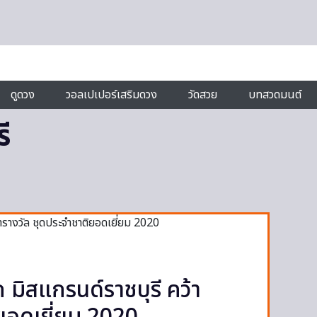
ดูดวง
วอลเปเปอร์เสริมดวง
วัดสวย
บทสวดมนต์
ี
มิสแกรนด์ราชบุรี คว้า