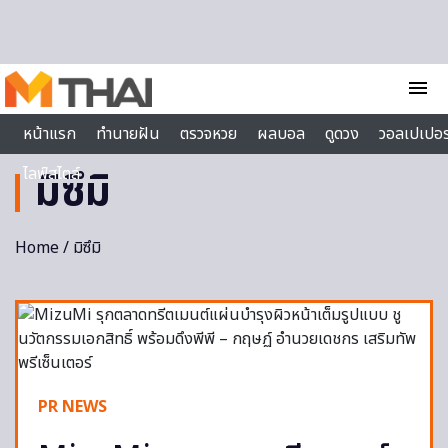
Skip to content
menu
หน้าแรก
ทำนายฝัน
ตรวจหวย
ผลบอล
ดูดวง
วอลเปเปอร
ไลฟ์สไตล์
มิซึมิ
Home
/ มิซึมิ
PR NEWS