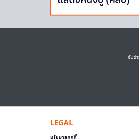
แสดงหนังบู๊ (คลิป)
รับข่
LEGAL
นโยบายคุกกี้