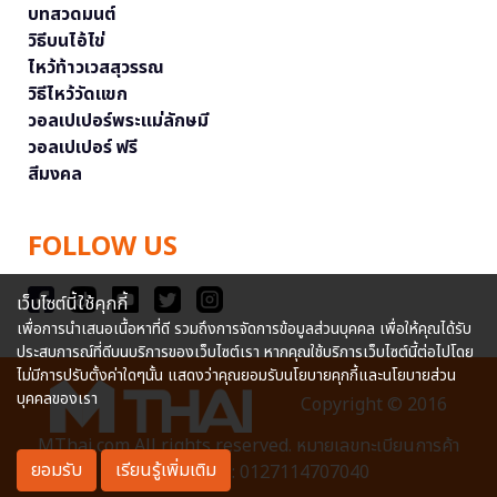
บทสวดมนต์
วิธีบนไอ้ไข่
ไหว้ท้าวเวสสุวรรณ
วิธีไหว้วัดแขก
วอลเปเปอร์พระแม่ลักษมี
วอลเปเปอร์ ฟรี
สีมงคล
FOLLOW US
เว็บไซต์นี้ใช้คุกกี้
เพื่อการนำเสนอเนื้อหาที่ดี รวมถึงการจัดการข้อมูลส่วนบุคคล เพื่อให้คุณได้รับ
ประสบการณ์ที่ดีบนบริการของเว็บไซต์เรา หากคุณใช้บริการเว็บไซต์นี้ต่อไปโดย
ไม่มีการปรับตั้งค่าใดๆนั้น แสดงว่าคุณยอมรับนโยบายคุกกี้และนโยบายส่วน
บุคคลของเรา
Copyright © 2016
MThai.com All rights reserved. หมายเลขทะเบียนการค้า
ยอมรับ
เรียนรู้เพิ่มเติม
อิเล็กทรอนิกส์ : 0127114707040