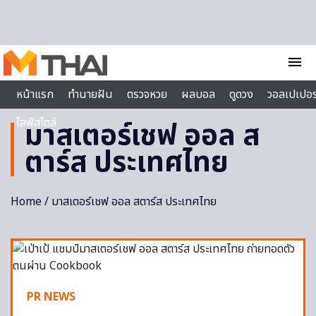
Skip to content
menu
หน้าแรก
ทำนายฝัน
ตรวจหวย
ผลบอล
ดูดวง
วอลเปเปอร
ไลฟ์สไตล์
มาสเตอร์เชฟ ออล ส
ตาร์ส ประเทศไทย
Home
/ มาสเตอร์เชฟ ออล สตาร์ส ประเทศไทย
PR NEWS