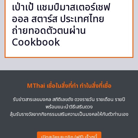
เป่าเป้ แชมป์มาสเตอร์เชฟ
ออล สตาร์ส ประเทศไทย
ถ่ายทอดตัวตนผ่าน
Cookbook
MThai เชื่อในสิ่งที่ทำ ทำในสิ่งที่เชื่อ
รับข่าวสารเลขมงคล สถิติเลขดัง ดวงรายวัน รายเดือน รายปี
พร้อมแนะนำวิธีเสริมดวง
ลุ้นรับรางวัลจากกิจกรรมเสริมความเป็นมงคลให้กับตัวท่านเอง
เปิดสมัครสมาชิก (ฟรี) เร็วๆนี้