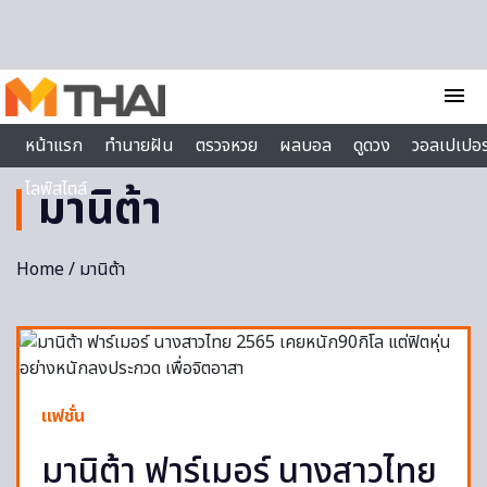
Skip to content
menu
หน้าแรก
ทำนายฝัน
ตรวจหวย
ผลบอล
ดูดวง
วอลเปเปอร
ไลฟ์สไตล์
มานิต้า
Home
/ มานิต้า
แฟชั่น
มานิต้า ฟาร์เมอร์ นางสาวไทย