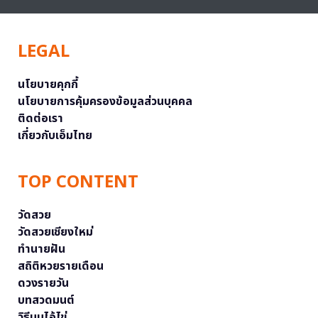
LEGAL
นโยบายคุกกี้
นโยบายการคุ้มครองข้อมูลส่วนบุคคล
ติดต่อเรา
เกี่ยวกับเอ็มไทย
TOP CONTENT
วัดสวย
วัดสวยเชียงใหม่
ทำนายฝัน
สถิติหวยรายเดือน
ดวงรายวัน
บทสวดมนต์
วิธีบนไอ้ไข่