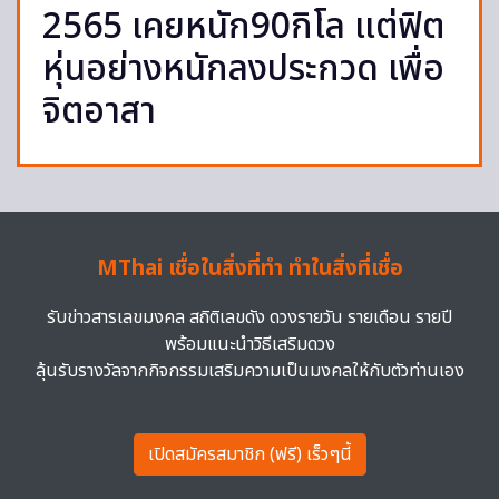
2565 เคยหนัก90กิโล แต่ฟิต
หุ่นอย่างหนักลงประกวด เพื่อ
จิตอาสา
MThai เชื่อในสิ่งที่ทำ ทำในสิ่งที่เชื่อ
รับข่าวสารเลขมงคล สถิติเลขดัง ดวงรายวัน รายเดือน รายปี
พร้อมแนะนำวิธีเสริมดวง
ลุ้นรับรางวัลจากกิจกรรมเสริมความเป็นมงคลให้กับตัวท่านเอง
เปิดสมัครสมาชิก (ฟรี) เร็วๆนี้