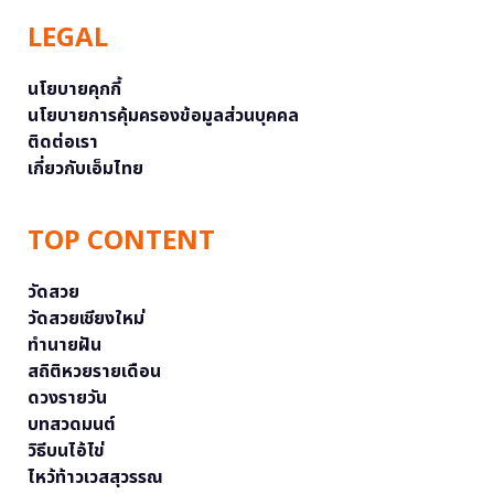
LEGAL
นโยบายคุกกี้
นโยบายการคุ้มครองข้อมูลส่วนบุคคล
ติดต่อเรา
เกี่ยวกับเอ็มไทย
TOP CONTENT
วัดสวย
วัดสวยเชียงใหม่
ทำนายฝัน
สถิติหวยรายเดือน
ดวงรายวัน
บทสวดมนต์
วิธีบนไอ้ไข่
ไหว้ท้าวเวสสุวรรณ