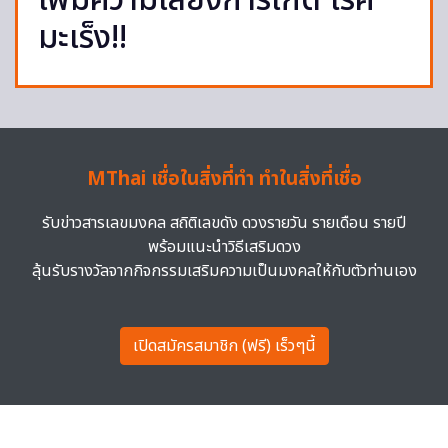
เพิ่มความเสี่ยงการเกิด โรค
มะเร็ง!!
MThai เชื่อในสิ่งที่ทำ ทำในสิ่งที่เชื่อ
รับข่าวสารเลขมงคล สถิติเลขดัง ดวงรายวัน รายเดือน รายปี
พร้อมแนะนำวิธีเสริมดวง
ลุ้นรับรางวัลจากกิจกรรมเสริมความเป็นมงคลให้กับตัวท่านเอง
เปิดสมัครสมาชิก (ฟรี) เร็วๆนี้