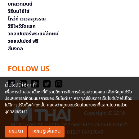
บทสวดมนต์
วิธีบนไอ้ไข่
ไหว้ท้าวเวสสุวรรณ
วิธีไหว้วัดแขก
วอลเปเปอร์พระแม่ลักษมี
วอลเปเปอร์ ฟรี
สีมงคล
FOLLOW US
เว็บไซต์นี้ใช้คุกกี้
เพื่อการนำเสนอเนื้อหาที่ดี รวมถึงการจัดการข้อมูลส่วนบุคคล เพื่อให้คุณได้รับ
ประสบการณ์ที่ดีบนบริการของเว็บไซต์เรา หากคุณใช้บริการเว็บไซต์นี้ต่อไปโดย
ไม่มีการปรับตั้งค่าใดๆนั้น แสดงว่าคุณยอมรับนโยบายคุกกี้และนโยบายส่วน
บุคคลของเรา
Copyright © 2016
MThai.com All rights reserved. หมายเลขทะเบียนการค้า
ยอมรับ
เรียนรู้เพิ่มเติม
อิเล็กทรอนิกส์ : 0127114707040