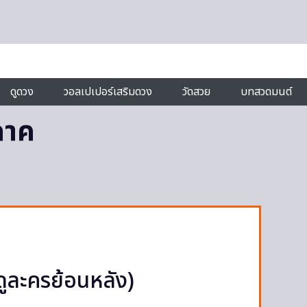
ดูดวง
วอลเปเปอร์เสริมดวง
วัดสวย
บทสวดมนต์
ภาค
ดูละครย้อนหลัง)