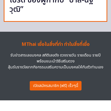
โปรด ของผู้กำกับ “บาส-นัฐ
วุฒิ”
MThai เชื่อในสิ่งที่ทำ ทำในสิ่งที่เชื่อ
รับข่าวสารเลขมงคล สถิติเลขดัง ดวงรายวัน รายเดือน รายปี
พร้อมแนะนำวิธีเสริมดวง
ลุ้นรับรางวัลจากกิจกรรมเสริมความเป็นมงคลให้กับตัวท่านเอง
เปิดสมัครสมาชิก (ฟรี) เร็วๆนี้