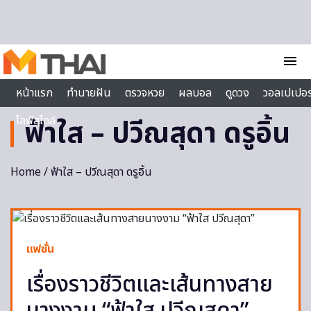
Skip to content
menu
หน้าแรก
ทำนายฝัน
ตรวจหวย
ผลบอล
ดูดวง
วอลเปเปอร
ไลฟ์สไตล์
ฟ้าใส – ปวีณสุดา ดรูอิ้น
Home
/ ฟ้าใส – ปวีณสุดา ดรูอิ้น
แฟชั่น
เรื่องราวชีวิตและเส้นทางสาย