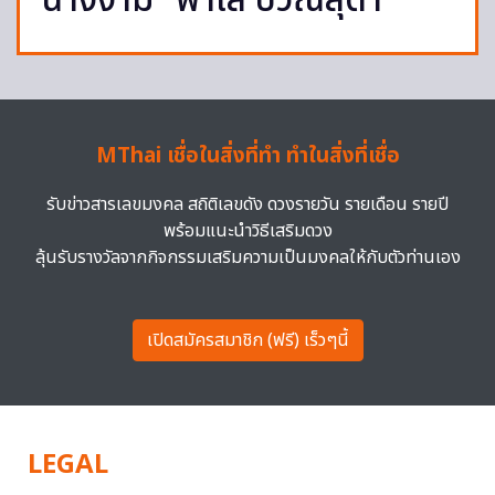
นางงาม “ฟ้าใส ปวีณสุดา”
MThai เชื่อในสิ่งที่ทำ ทำในสิ่งที่เชื่อ
รับข่าวสารเลขมงคล สถิติเลขดัง ดวงรายวัน รายเดือน รายปี
พร้อมแนะนำวิธีเสริมดวง
ลุ้นรับรางวัลจากกิจกรรมเสริมความเป็นมงคลให้กับตัวท่านเอง
เปิดสมัครสมาชิก (ฟรี) เร็วๆนี้
LEGAL