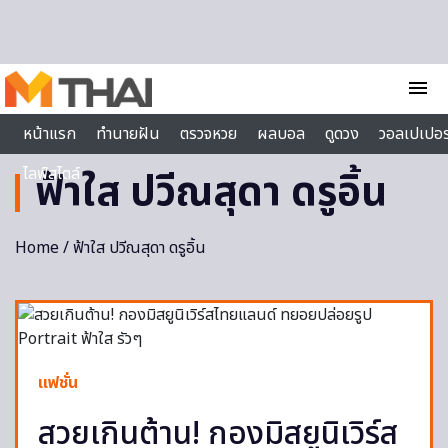
Skip to content
menu
หน้าแรก
ทำนายฝัน
ตรวจหวย
ผลบอล
ดูดวง
วอลเปเปอร
ไลฟ์สไตล์
ฟ้าใส ปวีณสุดา ดรูอิ้น
Home
/ ฟ้าใส ปวีณสุดา ดรูอิ้น
แฟชั่น
สวยเกินต้าน! กองมิสยูนิเวิร์ส