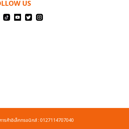
OLLOW US
ารค้าอิเล็กทรอนิกส์ : 0127114707040