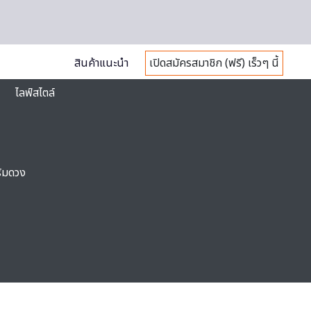
สินค้าแนะนำ
เปิดสมัครสมาชิก (ฟรี) เร็วๆ นี้
ไลฟ์สไตล์
ริมดวง