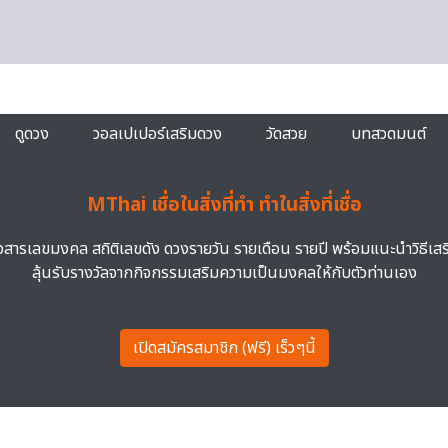
ดูดวง
วอลเปเปอร์เสริมดวง
วัดสวย
บทสวดมนต์
MThai เชื่อในสิ่งที่ทำ ทำในสิ่งที่เชื่อ
าวสารเลขมงคล สถิติเลขดัง ดวงรายวัน รายเดือน รายปี พร้อมแนะนำวิธีเส
ลุ้นรับรางวัลจากกิจกรรมเสริมความเป็นมงคลให้กับตัวท่านเอง
เปิดสมัครสมาชิก (ฟรี) เร็วๆนี้