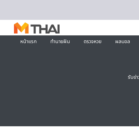
Skip to content
หน้าแรก
ทำนายฝัน
ตรวจหวย
ผลบอล
รับข่