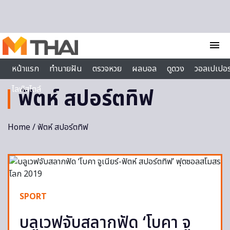
Skip to content
menu
หน้าแรก
ทำนายฝัน
ตรวจหวย
ผลบอล
ดูดวง
วอลเปเปอร
ไลฟ์สไตล์
ฟัตห์ สปอร์ตทิฟ
Home
/ ฟัตห์ สปอร์ตทิฟ
SPORT
บลูเวฟจับสลากฟัด ‘โบคา จู